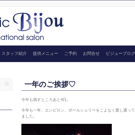
スタッフ紹介
提供メニュー
ご予約
お問合せ
ビジューブロ
一年のご挨拶♡
今年も残すところあと4日。
今年も一年。エンビロン、ポールシェリーをこよなく愛し通っ
ました。