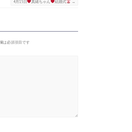
4月15日
真緒ちゃん
結婚式
→
欄は必須項目です