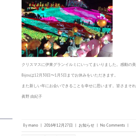
クリスマスに伊東グランイルミにいってまいりました。感動の
Bijouは12月30日〜1月5日までお休みをいただきます。
また新しい年にお会いできることを幸せに思います。皆さまそ
眞野 由紀子
By
mano
|
2016年12月27日
|
お知らせ
|
No Comments
|