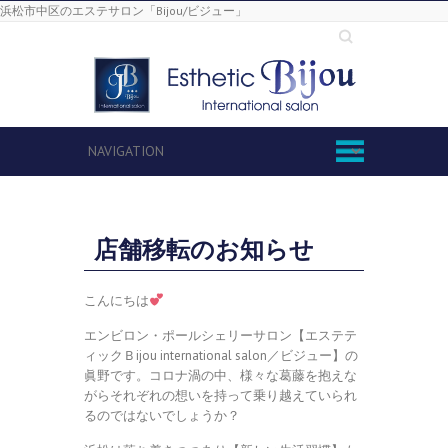
浜松市中区のエステサロン「Bijou/ビジュー」
Search
店舗移転のお知らせ
こんにちは
エンビロン・ポールシェリーサロン【エステテ
ィックＢijou international salon／ビジュー】の
眞野です。コロナ渦の中、様々な葛藤を抱えな
がらそれぞれの想いを持って乗り越えていられ
るのではないでしょうか？