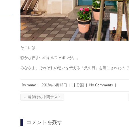
そこには
静かな佇まいのキルフェボンが。。
みなさま、それぞれの想いを伝える「父の日」を過ごされたの
By
mano
|
2018年6月18日
|
未分類
|
No Comments
|
←
着付けの中間テスト
コメントを残す