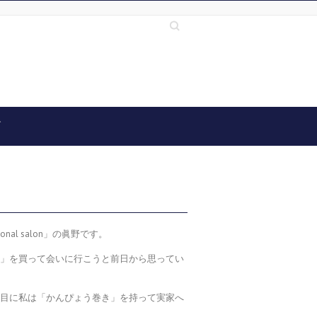
Search
グ
nal salon」の眞野です。
き」を買って会いに行こうと前日から思ってい
横目に私は「かんぴょう巻き」を持って実家へ